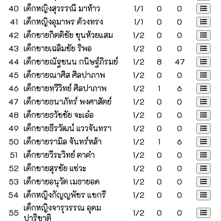
40
เด็กหญิงสุวรรณี มาท้าว
1/1
0
0
41
เด็กหญิงอุมาพร ด้วงทรง
1/1
0
0
42
เด็กชายกิตติชัย ขุนห้วยแสม
1/2
0
0
43
เด็กชายเฉลิมชัย ริพอ
1/2
0
0
44
เด็กชายณัฐชนน กนิษฐ์ภิรมย์
1/2
8
47
45
เด็กชายณาศิส ศิลปาภาพ
1/2
0
0
46
เด็กชายทวีวิทย์ ศิลปาภาพ
1/2
1
6
47
เด็กชายธนาภัทร์ พงศาสัตย์
1/2
0
0
48
เด็กชายธวัชชัย จะเอ๋อ
1/2
0
0
49
เด็กชายธีรวัฒน์ แววจันทรา
1/2
0
0
50
เด็กชายรามิล จันทร์หล้า
1/2
1
6
51
เด็กชายวีระวิทย์ ตาคำ
1/2
0
0
52
เด็กชายสุรชัย แซ่วะ
1/2
0
0
53
เด็กชายอนุวัต เมธายอด
1/2
0
0
54
เด็กหญิงกัญญพัชร แชกรี
1/2
0
0
เด็กหญิงจารุวรรณ อุดม
55
1/2
0
0
ปาริชาติ