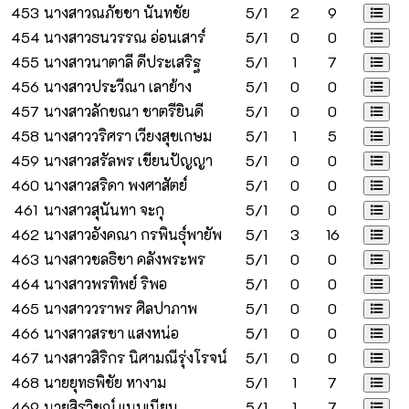
453
นางสาวณภัชชา นันทชัย
5/1
2
9
454
นางสาวธนวรรณ อ่อนเสาร์
5/1
0
0
455
นางสาวนาตาลี ดีประเสริฐ
5/1
1
7
456
นางสาวประวีณา เลาย้าง
5/1
0
0
457
นางสาวลักขณา ชาตรียินดี
5/1
0
0
458
นางสาววริศรา เวียงสุขเกษม
5/1
1
5
459
นางสาวสรัลพร เขียนปัญญา
5/1
0
0
460
นางสาวสริดา พงศาสัตย์
5/1
0
0
461
นางสาวสุนันทา จะกุ
5/1
0
0
462
นางสาวอังคณา กรพินธุ์พายัพ
5/1
3
16
463
นางสาวชลธิชา คลังพระพร
5/1
0
0
464
นางสาวพรทิพย์ ริพอ
5/1
0
0
465
นางสาววราพร ศิลปาภาพ
5/1
0
0
466
นางสาวสรชา แสงหน่อ
5/1
0
0
467
นางสาวสิริกร นิศามณีรุ่งโรจน์
5/1
0
0
468
นายยุทธพิชัย หางาม
5/1
1
7
469
นายสิรวิชญ์ แนบเนียม
5/1
1
7