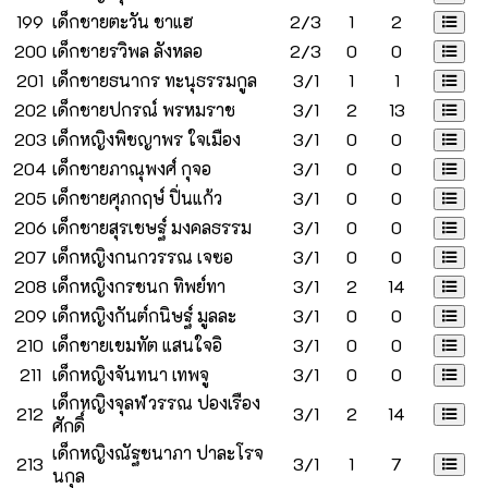
199
เด็กชายตะวัน ชาแฮ
2/3
1
2
200
เด็กชายรวิพล ลังหลอ
2/3
0
0
201
เด็กชายธนากร ทะนุธรรมกูล
3/1
1
1
202
เด็กชายปกรณ์ พรหมราช
3/1
2
13
203
เด็กหญิงพิชญาพร ใจเมือง
3/1
0
0
204
เด็กชายภาณุพงศ์ กุจอ
3/1
0
0
205
เด็กชายศุภกฤษ์ ปิ่นแก้ว
3/1
0
0
206
เด็กชายสุรเชษฐ์ มงคลธรรม
3/1
0
0
207
เด็กหญิงกนกวรรณ เจซอ
3/1
0
0
208
เด็กหญิงกรชนก ทิพย์ทา
3/1
2
14
209
เด็กหญิงกันต์กนิษฐ์ มูลละ
3/1
0
0
210
เด็กชายเขมทัต แสนใจอิ
3/1
0
0
211
เด็กหญิงจันทนา เทพจู
3/1
0
0
เด็กหญิงจุลฬวรรณ ปองเรือง
212
3/1
2
14
ศักดิ์
เด็กหญิงณัฐชนาภา ปาละโรจ
213
3/1
1
7
นกุล