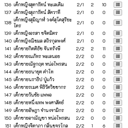
136
เด็กหญิงสุดารัตน์ ทะเลเดิม
2/1
2
10
137
เด็กหญิงสุภารัตน์ สัตวาที
2/1
0
0
เด็กหญิงสุมิญาฬ์ วงค์สุโคสุริยะ
138
2/1
0
0
ไตร
139
เด็กหญิงอรสา ขจิตมิตร
2/1
0
0
140
เด็กหญิงณิชมล สถิรกุลพงศ์
2/1
0
0
141
เด็กชายกิตติธัช จันทรังษี
2/2
2
11
142
เด็กชายณภัทร พะเลนอย
2/2
0
0
143
เด็กชายณัฐกฤต หน่อไพรสน
2/2
0
0
144
เด็กชายธนายุต คำโท
2/2
0
0
145
เด็กชายนราธิป ปู่แก้ว
2/2
0
0
146
เด็กชายรเมศ พิธิวัตวิชชากร
2/2
0
0
147
เด็กชายวันชัย แพพอ
2/2
0
0
148
เด็กชายหนึ่งเทพ พงศาสัตย์
2/2
0
0
149
เด็กชายอัษฎา จำนงจามิกร
2/2
0
0
150
เด็กชายอาณัญชา หน่อไพรสน
2/2
0
0
151
เด็กหญิงจิดาภา กลิ่นขจรไกล
2/2
1
6