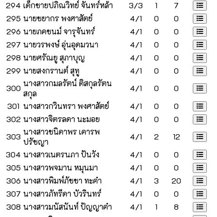
294
เด็กชายปภิณวิทย์ จันทร์หล้า
3/3
1
7
295
นายชยากร พงศาสัตย์
4/1
0
0
296
นายภคชนม์ จารุจันทร์
4/1
0
0
297
นายวรพงษ์ อุ่นอุดมวนา
4/1
0
0
298
นายศรัณยู สุภาบุญ
4/1
0
0
299
นายสงกรานต์ สุทู
4/1
0
0
นางสาวกมลรัตน์ ติสกุลรัตน
300
4/1
0
0
สกุล
301
นางสาวกวินทรา พงศาสัตย์
4/1
0
0
302
นางสาวจิตรลดา นะมอย
4/1
0
0
นางสาวชนิดาพร เคารพ
303
4/1
2
12
ปรัชญา
304
นางสาวเนตรนภา ปันวัง
4/1
0
0
305
นางสาวพจมาน หมุนมา
4/1
0
0
306
นางสาวพิมพ์ภัชชา ทะคำ
4/1
3
20
307
นางสาวภัทรีดา บัวรินทร์
4/1
0
0
308
นางสาวมนัสนันท์ ปัญญาคำ
4/1
1
8