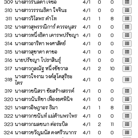
309
นางสาวรินลดา เจซอ
4/1
0
0
310
นางสาววรรณธิดา ใจจินะ
4/1
0
0
311
นางสาววิไลพร คำโท
4/1
1
8
312
นางสาวสุพรรณิการ์ ควรอนุสร
4/1
0
0
313
นางสาวหนึ่งธิดา เคารพปรัชญา
4/1
0
0
314
นางสาวอาริตา พงศาสัตย์
4/1
0
0
315
นางสาวสุชาดา ดาชอ
4/1
0
0
316
นายปรัชญา โปธาสินธุ์
4/1
0
0
317
นางสาวกุลณัฐ หนึ่งชัชวาล
4/1
2
10
นางสาวใจงาม วงค์สุโคสุริยะ
318
4/1
0
0
ไตร
319
นางสาวชนิสรา ชัยสร้างสรรค์
4/1
0
0
320
นางสาวนันทิชา เฟื่องยศพินิจ
4/1
0
0
321
นางสาวอิษฎาอร ธิมา
4/1
1
8
322
นางสาวกชนันท์ แม่ต้านพรไพร
4/1
0
0
323
นางสาวกมลชนก ต่อระบิล
4/1
2
11
324
นางสาวขวัญมนัส คงศรีวนากร
4/1
0
0