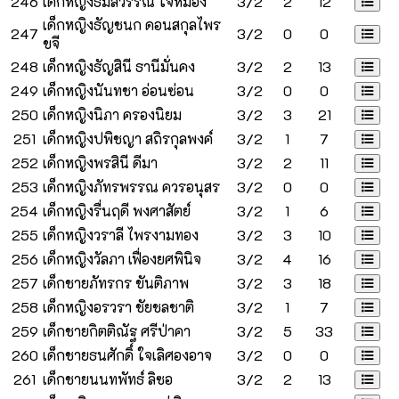
246
เด็กหญิงธมลวรรณ ใจหม่อง
3/2
2
12
เด็กหญิงธัญชนก ดอนสกุลไพร
247
3/2
0
0
ขจี
248
เด็กหญิงธัญสินี ธานีมั่นคง
3/2
2
13
249
เด็กหญิงนันทชา อ่อนซ่อน
3/2
0
0
250
เด็กหญิงนิภา ครองนิยม
3/2
3
21
251
เด็กหญิงปพิชญา สถิรกุลพงค์
3/2
1
7
252
เด็กหญิงพรสินี ดีมา
3/2
2
11
253
เด็กหญิงภัทรพรรณ ควรอนุสร
3/2
0
0
254
เด็กหญิงรื่นฤดี พงศาสัตย์
3/2
1
6
255
เด็กหญิงวราลี ไพรงามทอง
3/2
3
10
256
เด็กหญิงวัลภา เฟื่องยศพินิจ
3/2
4
16
257
เด็กชายภัทรกร ขันติภาพ
3/2
3
18
258
เด็กหญิงอรวรา ชัยชลชาติ
3/2
1
7
259
เด็กชายกิตติณัฐ ศรีป่าคา
3/2
5
33
260
เด็กชายธนศักดิ์ ใจเลิศองอาจ
3/2
0
0
261
เด็กชายนนทพัทธ์ ลิซอ
3/2
2
13