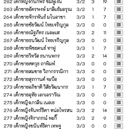
262
เด็กหญิงกนกพร ชมพู่เงิน
3/2
3
19
263
เด็กชายอัครพงษ์ มาลีแย้มอรุณ
3/2
1
7
264
เด็กชายจักรพันธ์ มโนอาชา
3/3
1
7
265
เด็กชายชัยวัฒน์ ไทยเจริญกุล
3/3
0
0
266
เด็กชายณัฐภัทร เนอะแฮ
3/3
2
11
267
เด็กชายธนวัฒน์ ไทยเจริญกุล
3/3
0
0
268
เด็กชายพิชยดนย์ ทาฟู
3/3
1
7
269
เด็กชายวิทวัส ธนานพกร
3/3
2
14
270
เด็กชายศตวุธ ถาพิมพ์
3/3
0
0
271
เด็กชายสมชาย วิภากรรณิกา
3/3
0
0
272
เด็กชายสุรกานต์ จะบือ
3/3
0
0
273
เด็กชายอภิชาติ วิสัยวัฒนากร
3/3
1
7
274
เด็กชายอุทัย เอกเอราวัณ
3/3
0
0
275
เด็กหญิงเกวลิน เนอเย
3/3
0
0
276
เด็กหญิงจันทร์ธิดา หน่อไพรสน
3/3
2
14
277
เด็กหญิงจิราภรณ์ พะกิ๊
3/3
2
9
278
เด็กหญิงชนันท์ธิดา เทพจู
3/3
0
0