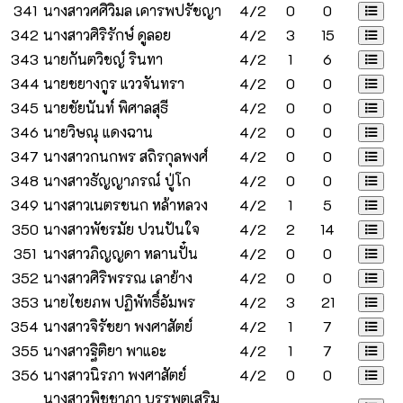
341
นางสาวศศิวิมล เคารพปรัชญา
4/2
0
0
342
นางสาวศิริรักษ์ ดูลอย
4/2
3
15
343
นายกันตวิชญ์ รินทา
4/2
1
6
344
นายชยางกูร แววจันทรา
4/2
0
0
345
นายชัยนันท์ พิศาลสุธี
4/2
0
0
346
นายวิษณุ แดงฉาน
4/2
0
0
347
นางสาวกนกพร สถิรกุลพงศ์
4/2
0
0
348
นางสาวธัญญาภรณ์ ปู่โก
4/2
0
0
349
นางสาวเนตรชนก หล้าหลวง
4/2
1
5
350
นางสาวพัชรมัย ปวนปันใจ
4/2
2
14
351
นางสาวภิญญดา หลานปั๋น
4/2
0
0
352
นางสาวศิริพรรณ เลาย้าง
4/2
0
0
353
นายไชยภพ ปฏิพัทธิ์อัมพร
4/2
3
21
354
นางสาวจิรัชยา พงศาสัตย์
4/2
1
7
355
นางสาวฐิติยา พาแอะ
4/2
1
7
356
นางสาวนิรภา พงศาสัตย์
4/2
0
0
นางสาวพิชชาภา บรรพตเสริม