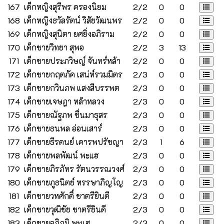
167
เด็กหญิงสุรีพร ครองนิยม
2/2
0
0
168
เด็กหญิงธวัลรัตน์ วิสัยวัฒนพร
2/2
0
0
169
เด็กหญิงสุนิตา ยศยิ่งอภิราม
2/2
0
0
170
เด็กชายวิทยา สุพอ
2/2
3
13
171
เด็กชายประภวิษญ์ จันทร์หล้า
2/2
0
0
172
เด็กชายกฤตภัค เสน่ห์รวมมิตร
2/3
0
0
173
เด็กชายกวินภพ แสงสีบรรพต
2/3
0
0
174
เด็กชายเจษฎา หล้าหลวง
2/3
0
0
175
เด็กชายณัฐภพ ชื่นมาธุสร
2/3
0
0
176
เด็กชายธนพล อ่อนเสาร์
2/3
0
0
177
เด็กชายธีรดนย์ เคารพปรัชญา
2/3
1
6
178
เด็กชายพลพัฒน์ พะแฮ
2/3
0
0
179
เด็กชายภิรภัทร รัตนวรรณวงศ์
2/3
0
0
180
เด็กชายภูธนิตย์ หรรษาภิญโญ
2/3
0
0
181
เด็กชายวหศักดิ์ ชาตรียินดี
2/3
0
0
182
เด็กชายวุฒิชัย ชาตรียินดี
2/3
0
0
183
เด็กชายอภิภูมิ พะแฮ
2/3
0
0