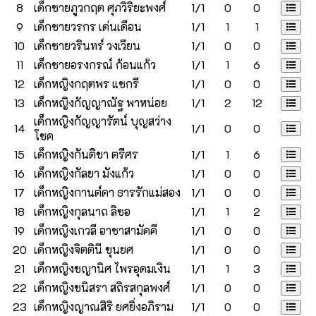
8
เด็กชายภูวกฤต ศุภวิริยะพงศ์
1/1
0
0
9
เด็กชายวรกร เด่นเดือน
1/1
1
1
10
เด็กชายวรินทร์ วงเวียน
1/1
0
0
11
เด็กชายอรงกรณ์ ก้อนแก้ว
1/1
1
6
12
เด็กหญิงกฤตพร แชกรี
1/1
0
0
13
เด็กหญิงกัญญาณัฐ พาหน่อย
1/1
2
12
เด็กหญิงกัญญารัตน์ บุญสว่าง
14
1/1
0
0
โชค
15
เด็กหญิงกันติชา ตรีศร
1/1
1
6
16
เด็กหญิงกัลยา มังแก้ว
1/1
0
0
17
เด็กหญิงกานต์ดา ธารรักแม่สอง
1/1
0
0
18
เด็กหญิงกุลนาถ ลิซอ
1/1
1
2
19
เด็กหญิงเกวลี อาชาสามัคคี
1/1
0
0
20
เด็กหญิงจิตตินี ขุนยศ
1/1
0
0
21
เด็กหญิงชญานิศ ไพรอุดมเงิน
1/1
1
3
22
เด็กหญิงชนิสรา สถิรสกุลพงศ์
1/1
0
0
23
เด็กหญิงญาณสิริ ยศยิ่งอภิราม
1/1
0
0