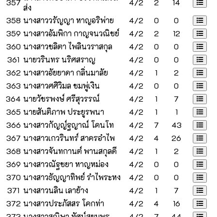
357
4/2
2
14
ส่ง
358
นางสาววรัญญา หาญอริพ่าย
4/2
0
0
359
นางสาวอัมพิกา กาญจนวณิชย์
4/2
2
12
360
นางสาวชลิตา ไพลินวราสกุล
4/2
0
0
361
นายวรินทร นริศสราญ
4/2
0
0
362
นางสาวอัยยาดา กลิ่นมาลัย
4/2
1
2
363
นางสาวศศิวิมล ชมพู่เงิน
4/2
0
0
364
นายวัชรพงษ์ ศรีสุวรรณ์
4/2
1
7
365
นายสันติภาพ ประยูรพนา
4/2
1
1
366
นางสาวกัญญ์ฐญาณ์ โคนโท
4/2
7
43
367
นางสาวเกวรินทร์ สาครอำไพ
4/2
4
26
368
นางสาวจันทกานต์ พานสกุลดี
4/2
1
2
369
นางสาวณัฐชยา หาญหม่อง
4/2
0
0
370
นางสาวธัญญาทิพย์ รำไพระหง
4/2
0
0
371
นางสาวนลิน เลาย้าง
4/2
1
7
372
นางสาวประภัสสร โคกท่า
4/2
4
16
373
นางสาวสุณิษา ทัศน์สยุมพร
4/2
7
44