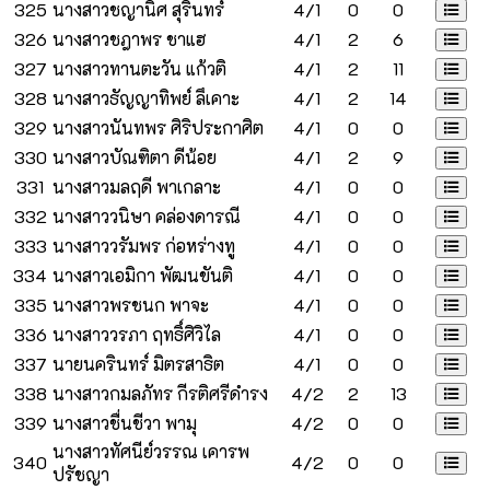
325
นางสาวชญานิศ สุรินทร์
4/1
0
0
326
นางสาวชฎาพร ชาแฮ
4/1
2
6
327
นางสาวทานตะวัน แก้วติ
4/1
2
11
328
นางสาวธัญญาทิพย์ ลึเคาะ
4/1
2
14
329
นางสาวนันทพร ศิริประกาศิต
4/1
0
0
330
นางสาวบัณฑิตา ดีน้อย
4/1
2
9
331
นางสาวมลฤดี พาเกลาะ
4/1
0
0
332
นางสาววนิษา คล่องดารณี
4/1
0
0
333
นางสาววรัมพร ก่อหร่างทู
4/1
0
0
334
นางสาวเอมิกา พัฒนขันติ
4/1
0
0
335
นางสาวพรชนก พาจะ
4/1
0
0
336
นางสาววรภา ฤทธิ์ศิวิไล
4/1
0
0
337
นายนครินทร์ มิตรสาธิต
4/1
0
0
338
นางสาวกมลภัทร กีรติศรีดำรง
4/2
2
13
339
นางสาวชื่นชีวา พามุ
4/2
0
0
นางสาวทัศนีย์วรรณ เคารพ
340
4/2
0
0
ปรัชญา