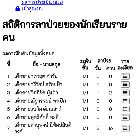
ผลการประเมิน SDQ
เข้าสู่ระบบ
สถิติการลาป่วยของนักเรียนราย
คน
ผลการสืบค้นข้อมูลทั้งหมด
ลาป่วย
ระดับ
ราย
ที่
ชื่อ - นามสกุล
ชั้น
ละเอียด
วัน
คาบ
1
เด็กชายกรกฤต คำวัน
1/1
0
0
2
เด็กชายกวีวัธน์ สร้อยฟ้า
1/1
0
0
3
เด็กชายกิตติธัช ปู่แก้ว
1/1
1
2
4
เด็กชายณัฐวรรธน์ ทาเป๊ก
1/1
0
0
5
เด็กชายธนวัต อ่อนเสาร์
1/1
0
0
6
เด็กชายพุทธิศักดิ์ พะดี
1/1
0
0
เด็กชายภานุพงษ์ นิทัศน์สันติ
7
1/1
3
16
วงศ์