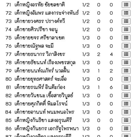
71
เด็กหญิงอรทัย ชัยชลชาติ
1/2
0
0
72
เด็กหญิงอัมพร แสงกระจ่างพันธ์
1/2
0
0
73
เด็กชายวงศธร ปรางค์ทวี
1/2
0
0
74
เด็กชายศิวปรีชา จอนู
1/2
0
0
75
เด็กชายขจร ศรีชาลาเขต
1/3
0
0
76
เด็กชายณัฐพล จะมี
1/3
0
0
77
เด็กชายธนากร วิภาสิงขร
1/3
2
4
78
เด็กชายธัชนนท์ เรืองเพชรสกุล
1/3
0
0
79
เด็กชายนนท์ณภัทร์ นวลฝั้น
1/3
1
2
80
เด็กชายยุทธศาสตร์ จะเอื่อ
1/3
0
0
81
เด็กชายรณพีร์ อินต๊ะก๋อง
1/3
1
6
82
เด็กชายวันชนะ เชื้อสายวิบูลย์
1/3
0
0
83
เด็กชายศุภกิตติ์ พิมลโรจน์
1/3
0
0
84
เด็กชายอานนท์ พนมพนอไพร
1/3
0
0
85
เด็กหญิงกันธิชา แสงอรุณคีรี
1/3
0
0
86
เด็กหญิงกันยกร เอกรัฐไพรพนา
1/3
0
0
87
เด็กหญิงกุลธิดา แสงอรุณคีรี
1/3
0
0