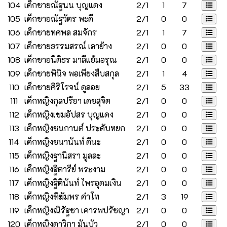
104
เด็กชายณัฐนน บุญแดง
2/1
1
7
105
เด็กชายณัฐวัตร พะดี
2/1
0
0
106
เด็กชายทศพล สมจักร
2/1
1
7
107
เด็กชายธรรมสรณ์ เลาย้าง
2/1
0
0
108
เด็กชายนิติธร มาลีแย้มอรุณ
2/1
0
0
109
เด็กชายพินิจ พอเพียงสืบสกุล
2/1
1
4
110
เด็กชายศิริโรจน์ ดูลอย
2/1
5
33
111
เด็กหญิงกุลปรียา เดชสุจิต
2/1
0
0
112
เด็กหญิงเขมอัปสร บุญแดง
2/1
0
0
113
เด็กหญิงชนกานต์ ประดับหยก
2/1
0
0
114
เด็กหญิงชนานันท์ ดีนะ
2/1
0
0
115
เด็กหญิงฐานิสรา มูลละ
2/1
0
0
116
เด็กหญิงฐิตารีย์ พระงาม
2/1
0
0
117
เด็กหญิงฐิตินันท์ ไพรอุดมเงิน
2/1
0
0
118
เด็กหญิงฑิฆัมพร คำโท
2/1
3
19
119
เด็กหญิงณิรัฐชา เคารพปรัชญา
2/1
0
0
120
เด็กหญิงดาวิกา มันบัว
2/1
0
0