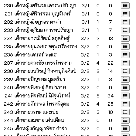
230
เด็กหญิงศรีนวล เคารพปรัชญา
3/1
0
0
231
เด็กหญิงศิริวรรณ บุญจันทร์
3/1
0
0
232
เด็กหญิงอิษฎาอร คงคำ
3/1
1
7
233
เด็กหญิงสุวิมล เคารพปรัชญา
3/1
1
7
234
เด็กชายกรณิวัฒน์ สกุลดิษฐ์
3/2
2
13
235
เด็กชายขุนเพชร จตุพรเรืองรอง
3/2
0
0
236
เด็กชายเคนทร์ พะแฮ
3/2
1
3
237
เด็กชายดวงชัย เพชรไพรงาม
3/2
4
22
238
เด็กชายธนวิชญ์ กิจจานุกิจศิลป์
3/2
2
14
239
เด็กชายปัญจพล มูลตรีมา
3/2
1
3
240
เด็กชายพิเชษฐ์ ศิลปาภาพ
3/2
0
0
241
เด็กชายพีรพัฒน์ ใฝ่รุ่งโรจน์
3/2
5
34
242
เด็กชายภัทรพล ไพรศรีอุดม
3/2
4
25
243
เด็กชายวรพล เเสะเป่ย
3/2
3
10
244
เด็กชายสมชาย เด่นเดือน
3/2
0
0
245
เด็กหญิงกัญญาพัชร ก่าจ่า
3/2
0
0