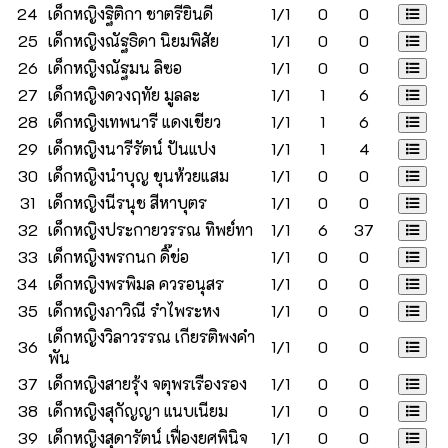
24
เด็กหญิงฐิติกา ชาตรียินดี
1/1
0
0
25
เด็กหญิงณัฐธิดา นิยมพิสัย
1/1
0
0
26
เด็กหญิงณัฐมน ลิซอ
1/1
0
0
27
เด็กหญิงดวงฤทัย มูลละ
1/1
1
6
28
เด็กหญิงเทพนารี แดงเขียว
1/1
1
6
29
เด็กหญิงนารีรัตน์ ปันแปง
1/1
1
4
30
เด็กหญิงนำบุญ ขุนห้วยแสม
1/1
0
0
31
เด็กหญิงนีรนุช สีหาบุตร
1/1
0
0
32
เด็กหญิงประกายวรรณ ทิพย์ทา
1/1
6
37
33
เด็กหญิงพรกนก ดิ๊ข่อ
1/1
0
0
34
เด็กหญิงพรพิมล ควรอนุสร
1/1
0
0
35
เด็กหญิงภาวิณี รำไพระหง
1/1
0
0
เด็กหญิงวิลาวรรณ เกียรติพงคำ
36
1/1
0
0
พัน
37
เด็กหญิงสายรุ้ง จตุพรเรืองรอง
1/1
0
0
38
เด็กหญิงสุกัญญา แนบเนียม
1/1
0
0
39
เด็กหญิงสุดารัตน์ เฟื่องยศพินิจ
1/1
0
0