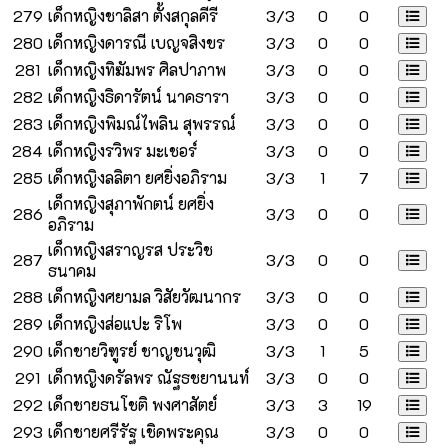
279
เด็กหญิงชาลิสา ตั้งสกุลคีรี
3/3
0
0
280
เด็กหญิงดารณี เบญจสิงขร
3/3
0
0
281
เด็กหญิงทิฆัมพร ศิลปาภาพ
3/3
0
0
282
เด็กหญิงธิดารัตน์ นาคธารา
3/3
0
0
283
เด็กหญิงพิมณ์ไพลิน สุพรรณ์
3/3
0
0
284
เด็กหญิงรวิพร มะเชอร์
3/3
0
0
285
เด็กหญิงลลิตา ยศยิ่งอภิราม
3/3
1
7
เด็กหญิงสุภาพักตน์ ยศยิ่ง
286
3/3
0
0
อภิราม
เด็กหญิงสราญรส ประวิช
287
3/3
0
0
ธนาคม
288
เด็กหญิงศยามล วิสัยวัฒนากร
3/3
0
0
289
เด็กหญิงส่อแปะ ริโพ
3/3
0
0
290
เด็กชายวิฑูรย์ ชาญชนวุฒิ
3/3
1
5
291
เด็กหญิงดรัลพร ณัฐธชยานนท์
3/3
0
0
292
เด็กชายธนโชติ พงศาสัตย์
3/3
3
19
293
เด็กชายศรีรัฐ เชิดพระคุณ
3/3
0
0