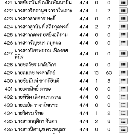
421
นายชัยรนันท์ เพลินพัฒนาชื่น
4/4
0
0
422
นางสาวจิตรานุช วาจาไพเราะ
4/4
1
2
423
นางสาวสายธาร พะดิ๊
4/4
0
0
424
นางสาวสุวนันท์ สถิรกุลพงค์
4/4
2
7
425
นางสาวภคพร ยศยิ่งอภิราม
4/4
0
0
426
นางสาวรัญชนา กมุทผล
4/4
0
0
นางสาวปิยาพรรณ เฟื่องยศ
427
4/4
0
0
พินิจ
428
นายชลวัชร มาลัยวิภา
4/4
0
0
429
นายณเดช พงศาสัตย์
4/4
13
63
430
นายชัยนันท์ ชาตรียินดี
4/4
1
5
431
นายเตชสิทธิ์ ดาชอ
4/4
0
0
432
นายพิชิต เลิศพนาวรรณ
4/4
0
0
433
นายเมธัส วาจาไพเราะ
4/4
0
0
434
นายวิศรม ริพอ
4/4
1
2
435
นางสาวกฤติกา จันตา
4/4
2
8
436
นางสาวนิดานุช ควรอนุสร
4/4
0
0