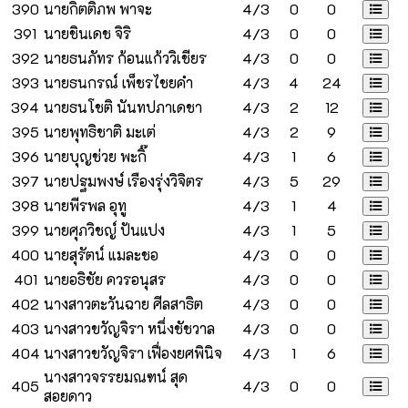
390
นายกิตติภพ พาจะ
4/3
0
0
391
นายชินเดช จิริ
4/3
0
0
392
นายธนภัทร ก้อนแก้ววิเชียร
4/3
0
0
393
นายธนกรณ์ เพ็ชรไชยคำ
4/3
4
24
394
นายธนโชติ นันทปภาเดชา
4/3
2
12
395
นายพุทธิชาติ มะเต่
4/3
2
9
396
นายบุญช่วย พะกิ๊
4/3
1
6
397
นายปฐมพงษ์ เรืองรุ่งวิจิตร
4/3
5
29
398
นายพีรพล อุทู
4/3
1
4
399
นายศุภวิชญ์ ปันแปง
4/3
1
5
400
นายสุรัตน์ แมละชอ
4/3
0
0
401
นายอธิชัย ควรอนุสร
4/3
0
0
402
นางสาวตะวันฉาย ศีลสาธิต
4/3
0
0
403
นางสาวขวัญจิรา หนึ่งชัชวาล
4/3
0
0
404
นางสาวขวัญจิรา เฟื่องยศพินิจ
4/3
1
6
นางสาวจรรยมณฑน์ สุด
405
4/3
0
0
สอยดาว