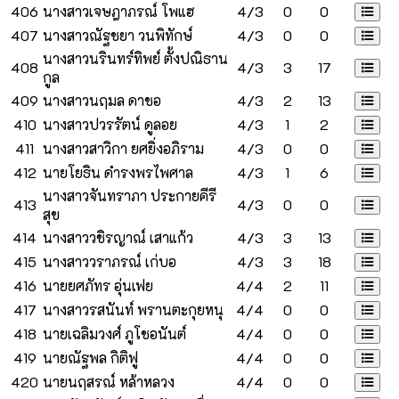
406
นางสาวเจษฎาภรณ์ โพแฮ
4/3
0
0
407
นางสาวณัฐชยา วนพิทักษ์
4/3
0
0
นางสาวนรินทร์ทิพย์ ตั้งปณิธาน
408
4/3
3
17
กูล
409
นางสาวนฤมล ดาชอ
4/3
2
13
410
นางสาวปวรรัตน์ ดูลอย
4/3
1
2
411
นางสาวสาวิกา ยศยิ่งอภิราม
4/3
0
0
412
นายโยธิน ดำรงพรไพศาล
4/3
1
6
นางสาวจันทราภา ประกายคีรี
413
4/3
0
0
สุข
414
นางสาววชิรญาณ์ เสาแก้ว
4/3
3
13
415
นางสาววราภรณ์ เก่บอ
4/3
3
18
416
นายยศภัทร อุ่นเฟย
4/4
2
11
417
นางสาวรสนันท์ พรานตะกุยหนุ
4/4
0
0
418
นายเฉลิมวงศ์ ภูโชอนันต์
4/4
0
0
419
นายณัฐพล กิติฟู
4/4
0
0
420
นายนฤสรณ์ หล้าหลวง
4/4
0
0