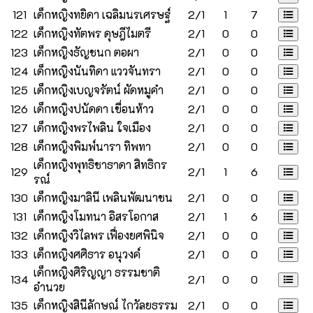
121
เด็กหญิงทยิดา เฉลิมนรเศรษฐ์
2/1
1
7
122
เด็กหญิงทัตพร ดุษฎีไมตรี
2/1
0
0
123
เด็กหญิงธัญชนก ตอผา
2/1
0
0
124
เด็กหญิงนันทิดา แววจันทรา
2/1
0
0
125
เด็กหญิงเบญจรัตน์ ผัดหมูคำ
2/1
0
0
126
เด็กหญิงปนัดดา เขื่อนห้าว
2/1
0
0
127
เด็กหญิงพรไพลิน ใจเมือง
2/1
0
0
128
เด็กหญิงพิมพ์นารา ทิพทา
2/1
0
0
เด็กหญิงพุทธิชาธาดา สิทธิกร
129
2/1
1
6
รณ์
130
เด็กหญิงมาลินี เพลินพัฒนาชน
2/1
0
0
131
เด็กหญิงโมทนา อิสรโอกาส
2/1
1
6
132
เด็กหญิงวิไลพร เฟื่องยศพินิจ
2/1
0
0
133
เด็กหญิงศศิธาร อนุวงค์
2/1
0
0
เด็กหญิงศิริญญา ธรรมชาติ
134
2/1
0
0
อำนวย
135
เด็กหญิงสินีลักษณ์ ไกวัลยธรรม
2/1
0
0