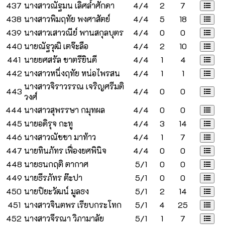
437
นางสาวณัฐมน เลิศล้ำศักดา
4/4
2
7
438
นางสาวพิมฤทัย พงศาสัตย์
4/4
5
18
439
นางสาวเสาวณีย์ พานสกุลบุตร
4/4
0
0
440
นายณัฐวุฒิ เตจ๊ะลือ
4/4
2
10
441
นายยศสรัล ชาตรียินดี
4/4
1
4
442
นางสาวหนึ่งฤทัย หน่อไพรสน
4/4
1
1
นางสาวจิราวรรณ เจริญศรีมติ
443
4/4
0
0
วงศ์
444
นางสาวสุพรรษา กมุทผล
4/4
0
0
445
นายอดิรุจ กะทู
4/4
3
14
446
นางสาวณัชชา มาท้าว
4/4
1
7
447
นายทินภัทร เฟื่องยศพินิจ
4/4
0
0
448
นายธนกฤติ ตากาศ
5/1
0
0
449
นายธีรภัทร ต๊ะปา
5/1
0
0
450
นายปิยะวัฒน์ มูลธง
5/1
2
14
451
นางสาวจินตพร เรียบกระโทก
5/1
4
25
452
นางสาวจีรณา วิภามาลัย
5/1
1
7