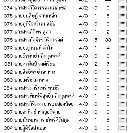
374
นางสาววิไลวรรณ แมละชอ
4/2
0
0
375
นายชนสิษฏ์ จานเหล็ก
4/3
1
5
376
นายภูริวัฒน์ เฮมสมัน
4/3
0
0
377
นางสาวกิติพร สุภา
4/3
1
2
378
นางสาวภัคจิรา วิจิตรวงค์
4/3
5
33
379
นายชญานนท์ คำโท
4/3
1
4
380
นายธีรดนย์ สถิรกุลพงศ์
4/3
0
0
381
นายศรศิลป์ วงค์เวียน
4/3
2
7
382
นายสิทธิพงษ์ เลาหาง
4/3
0
0
383
นายเตวิช เลาหาง
4/3
0
0
384
นางสาวดารินทร์ พนชีวี
4/3
0
0
385
นางสาวพิมพ์พิสุทธิ์ สถิรกุลพงศ์
4/3
1
6
386
นางสาววิจิตรา ธารแม่สองน้อย
4/3
0
0
387
นายอาทิตย์ หาญอริพ่าย
4/3
0
0
388
นายนันทภพ วราภัทร์ศิริสกุล
4/3
1
6
389
นายฐิติวัสส์ แอลา
4/3
0
0