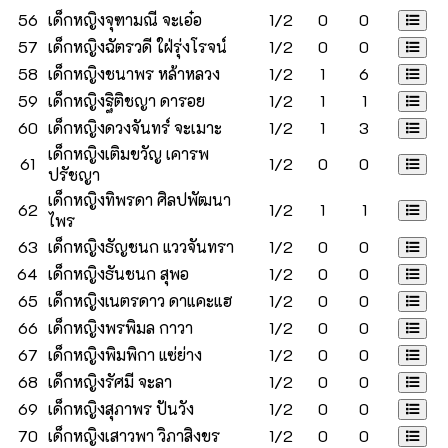
56
เด็กหญิงจุฑามณี จะเอ๋อ
1/2
0
0
57
เด็กหญิงฉัตรวดี ใฝ่รุ่งโรจน์
1/2
0
0
58
เด็กหญิงชนาพร หล้าหลวง
1/2
1
6
59
เด็กหญิงฐิติชญา ดารอย
1/2
1
1
60
เด็กหญิงดวงจันทร์ จะเมาะ
1/2
1
3
เด็กหญิงเติมขวัญ เคารพ
61
1/2
0
0
ปรัชญา
เด็กหญิงทิพรดา ศิลปพัฒนา
62
1/2
1
1
ไพร
63
เด็กหญิงธัญชนก แววจันทรา
1/2
0
0
64
เด็กหญิงธันชนก สุพอ
1/2
0
0
65
เด็กหญิงเนตรดาว ดาแคะแฮ
1/2
0
0
66
เด็กหญิงพรพิมล กาวา
1/2
0
0
67
เด็กหญิงพิมพิกา แซ่ย่าง
1/2
0
0
68
เด็กหญิงรัศมี จะลา
1/2
0
0
69
เด็กหญิงสุภาพร ปันวัง
1/2
0
0
70
เด็กหญิงเสาวพา วิภาสิงขร
1/2
0
0