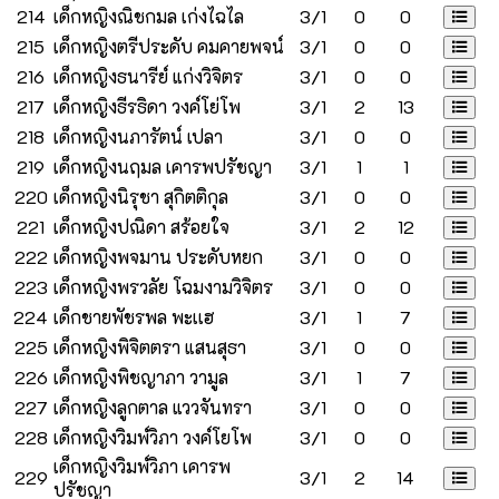
214
เด็กหญิงณิชกมล เก่งไฉไล
3/1
0
0
215
เด็กหญิงตรีประดับ คมคายพจน์
3/1
0
0
216
เด็กหญิงธนารีย์ แก่งวิจิตร
3/1
0
0
217
เด็กหญิงธีรธิดา วงค์โย่โพ
3/1
2
13
218
เด็กหญิงนภารัตน์ เปลา
3/1
0
0
219
เด็กหญิงนฤมล เคารพปรัชญา
3/1
1
1
220
เด็กหญิงนิรุชา สุกิตติกุล
3/1
0
0
221
เด็กหญิงปณิดา สร้อยใจ
3/1
2
12
222
เด็กหญิงพจมาน ประดับหยก
3/1
0
0
223
เด็กหญิงพรวลัย โฉมงามวิจิตร
3/1
0
0
224
เด็กชายพัชรพล พะเเฮ
3/1
1
7
225
เด็กหญิงพิจิตตรา แสนสุธา
3/1
0
0
226
เด็กหญิงพิชญาภา วามูล
3/1
1
7
227
เด็กหญิงลูกตาล แววจันทรา
3/1
0
0
228
เด็กหญิงวิมพ์วิภา วงค์โยโพ
3/1
0
0
เด็กหญิงวิมพ์วิภา เคารพ
229
3/1
2
14
ปรัชญา