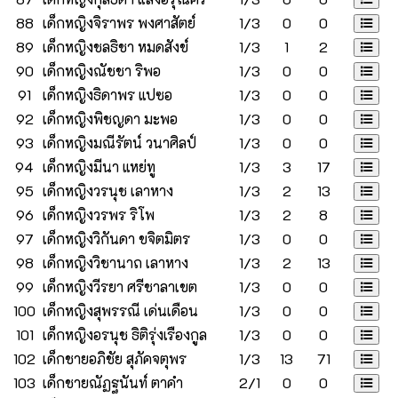
88
เด็กหญิงจิราพร พงศาสัตย์
1/3
0
0
89
เด็กหญิงชลธิชา หมดสังข์
1/3
1
2
90
เด็กหญิงณัชชา ริพอ
1/3
0
0
91
เด็กหญิงธิดาพร แปซอ
1/3
0
0
92
เด็กหญิงพิชญดา มะพอ
1/3
0
0
93
เด็กหญิงมณีรัตน์ วนาศิลป์
1/3
0
0
94
เด็กหญิงมีนา แหย่ทู
1/3
3
17
95
เด็กหญิงวรนุช เลาหาง
1/3
2
13
96
เด็กหญิงวรพร ริโพ
1/3
2
8
97
เด็กหญิงวิกันดา ขจิตมิตร
1/3
0
0
98
เด็กหญิงวิชานาถ เลาหาง
1/3
2
13
99
เด็กหญิงวีรยา ศรีชาลาเขต
1/3
0
0
100
เด็กหญิงสุพรรณี เด่นเดือน
1/3
0
0
101
เด็กหญิงอรนุช ธิติรุ่งเรืองกูล
1/3
0
0
102
เด็กชายอภิชัย สุภัคจตุพร
1/3
13
71
103
เด็กชายณัฏฐนันท์ ตาคำ
2/1
0
0