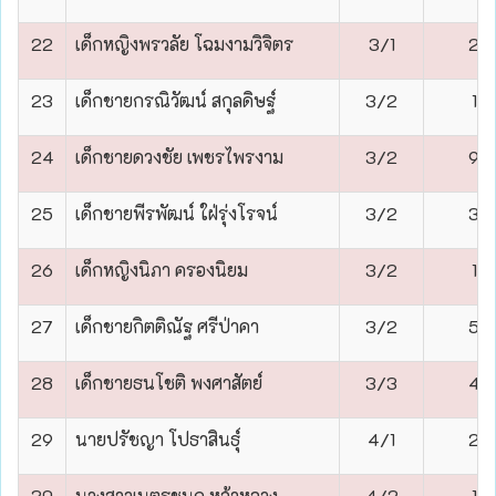
22
เด็กหญิงพรวลัย โฉมงามวิจิตร
3/1
2
23
เด็กชายกรณิวัฒน์ สกุลดิษฐ์
3/2
1
24
เด็กชายดวงชัย เพชรไพรงาม
3/2
9
25
เด็กชายพีรพัฒน์ ใฝ่รุ่งโรจน์
3/2
3
26
เด็กหญิงนิภา ครองนิยม
3/2
1
27
เด็กชายกิตติณัฐ ศรีป่าคา
3/2
5
28
เด็กชายธนโชติ พงศาสัตย์
3/3
4
29
นายปรัชญา โปธาสินธุ์
4/1
2
30
นางสาวเนตรชนก หล้าหลวง
4/2
1