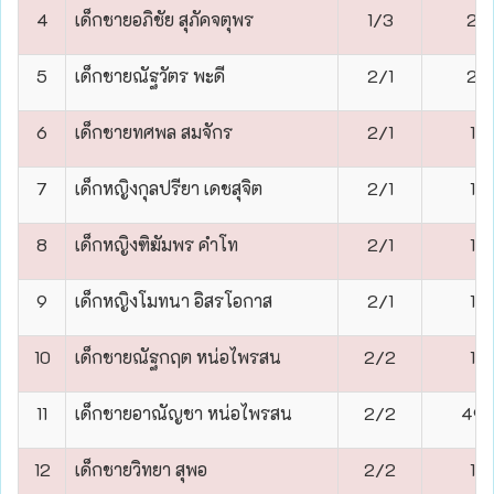
4
เด็กชายอภิชัย สุภัคจตุพร
1/3
2
5
เด็กชายณัฐวัตร พะดี
2/1
2
6
เด็กชายทศพล สมจักร
2/1
1
7
เด็กหญิงกุลปรียา เดชสุจิต
2/1
1
8
เด็กหญิงฑิฆัมพร คำโท
2/1
1
9
เด็กหญิงโมทนา อิสรโอกาส
2/1
1
10
เด็กชายณัฐกฤต หน่อไพรสน
2/2
1
11
เด็กชายอาณัญชา หน่อไพรสน
2/2
49
12
เด็กชายวิทยา สุพอ
2/2
1