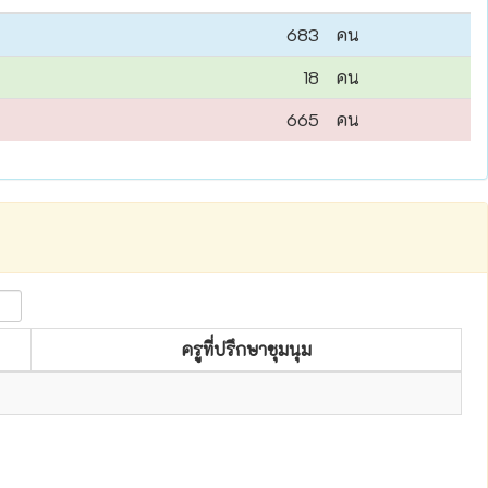
683
คน
18
คน
665
คน
ครูที่ปรึกษาชุมนุม