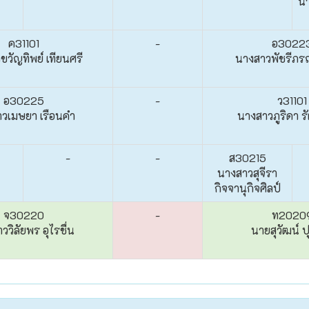
นา
ค31101
-
อ3022
วัญทิพย์ เทียนศรี
นางสาวพัชรีภรณ
อ30225
-
ว31101
วเมษยา เรือนคำ
นางสาวภูริดา รั
-
-
ส30215
นางสาวสุจีรา
กิจจานุกิจศิลป์
จ30220
-
ท2020
ววิลัยพร อุไรชื่น
นายสุวัฒน์ 