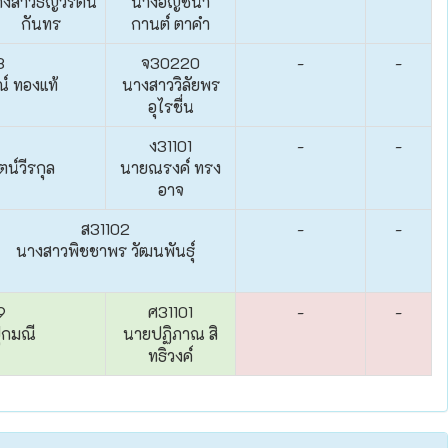
งสาวธัญวรัตน์
นางอัญชนา
กันทร
กานต์ ตาคำ
3
จ30220
-
-
์ ทองแท้
นางสาววิลัยพร
อุไรชื่น
ง31101
-
-
ตน์วีรกุล
นายณรงค์ ทรง
อาจ
ส31102
-
-
นางสาวพิชชาพร วัฒนพันธุ์
9
ศ31101
-
-
ปุกมณี
นายปฏิภาณ สิ
ทธิวงค์