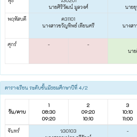
พุธ
ว30201
นายศิริวัฒน์ มูลวงศ์
นายย
พฤหัสบดี
ค31101
นางสาวขวัญทิพย์ เทียนศรี
นางสาว
ศุกร์
-
-
นายศ
ตารางเรียน ระดับชั้นมัธยมศึกษาปีที่ 4/2
1
2
3
วัน/คาบ
08:30
09:20
10:10
09:20
10:10
11:00
จันทร์
ว30103
-