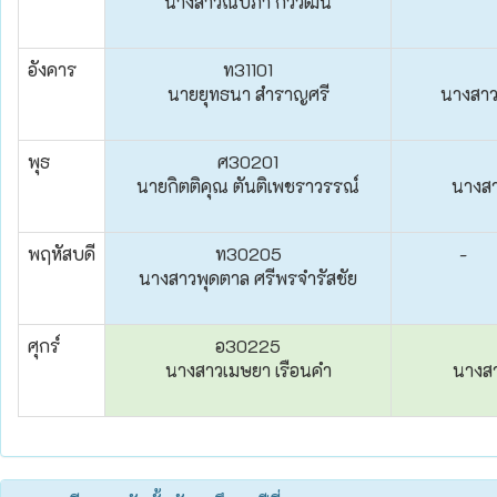
นางสาวณปภา กวีวัฒน์
อังคาร
ท31101
นายยุทธนา สำราญศรี
นางสาวข
พุธ
ศ30201
นายกิตติคุณ ตันติเพชราวรรณ์
นางสา
พฤหัสบดี
ท30205
-
นางสาวพุดตาล ศรีพรจำรัสชัย
ศุกร์
อ30225
นางสาวเมษยา เรือนคำ
นางสา