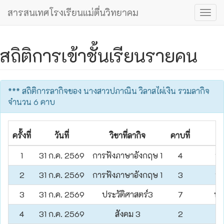
สารสนเทศโรงเรียนแม่ตื่นวิทยาคม
Togg
navig
สถิติการเข้าชั้นเรียนรายคน
*** สถิติการลากิจของ นางสาวปภาณิน วิลาสไผ่เงิน รวมลากิจ
จำนวน 6 คาบ
ครั้งที่
วันที่
วิชาที่ลากิจ
คาบที่
1
31 ก.ค. 2569
การฟังภาษาอังกฤษ 1
4
นา
2
31 ก.ค. 2569
การฟังภาษาอังกฤษ 1
3
นา
3
31 ก.ค. 2569
ประวัติศาสตร์3
7
นา
4
31 ก.ค. 2569
สังคม 3
2
น