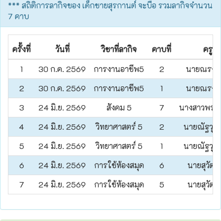
*** สถิติการลากิจของ เด็กชายสุรกานต์ จะบือ รวมลากิจจำนวน
7 คาบ
ครั้งที่
วันที่
วิชาที่ลากิจ
คาบที่
ครูผู
1
30 ก.ค. 2569
การงานอาชีพ5
2
นายณรงค์
2
30 ก.ค. 2569
การงานอาชีพ5
1
นายณรงค์
3
24 มิ.ย. 2569
สังคม 5
7
นางสาวพรพิม
4
24 มิ.ย. 2569
วิทยาศาสตร์ 5
2
นายณัฐวุฒิ
5
24 มิ.ย. 2569
วิทยาศาสตร์ 5
1
นายณัฐวุฒิ
6
24 มิ.ย. 2569
การใช้ห้องสมุด
6
นายสุวัฒน
7
24 มิ.ย. 2569
การใช้ห้องสมุด
5
นายสุวัฒน