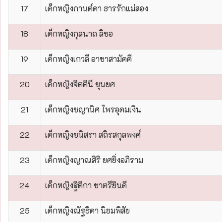
17
เด็กหญิงกานต์ดา ธารรักแม่สอง
18
เด็กหญิงกุลนาถ ลิซอ
19
เด็กหญิงเกวลี อาชาสามัคคี
20
เด็กหญิงจิตตินี ขุนยศ
21
เด็กหญิงชญานิศ ไพรอุดมเงิน
22
เด็กหญิงชนิสรา สถิรสกุลพงศ์
23
เด็กหญิงญาณสิริ ยศยิ่งอภิราม
24
เด็กหญิงฐิติกา ชาตรียินดี
25
เด็กหญิงณัฐธิดา นิยมพิสัย