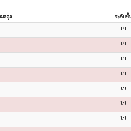
นามสกุล
ระดับชั้
1/1
1/1
1/1
1/1
1/1
1/1
1/1