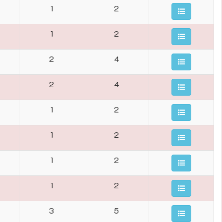
1
2
1
2
2
4
2
4
1
2
1
2
1
2
1
2
3
5