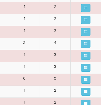
1
2
1
2
1
2
2
4
1
2
1
2
0
0
1
2
1
2