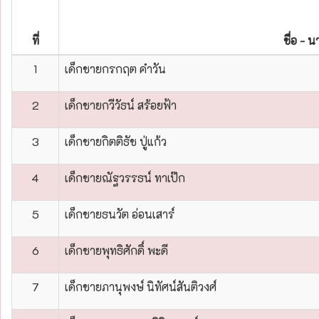
ที่
ชื่อ - 
1
เด็กชายกรกฤต คำวัน
2
เด็กชายกวีวัธน์ สร้อยฟ้า
3
เด็กชายกิตติธัช ปู่แก้ว
4
เด็กชายณัฐวรรธน์ ทาเป๊ก
5
เด็กชายธนวัต อ่อนเสาร์
6
เด็กชายพุทธิศักดิ์ พะดี
7
เด็กชายภานุพงษ์ นิทัศน์สันติวงศ์