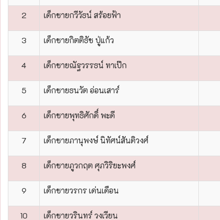
2
เด็กชายกวีวัธน์ สร้อยฟ้า
3
เด็กชายกิตติธัช ปู่แก้ว
4
เด็กชายณัฐวรรธน์ ทาเป๊ก
5
เด็กชายธนวัต อ่อนเสาร์
6
เด็กชายพุทธิศักดิ์ พะดี
7
เด็กชายภานุพงษ์ นิทัศน์สันติวงศ์
8
เด็กชายภูวกฤต ศุภวิริยะพงศ์
9
เด็กชายวรกร เด่นเดือน
10
เด็กชายวรินทร์ วงเวียน