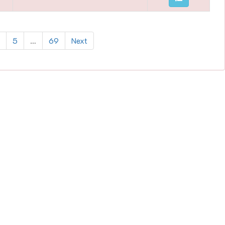
5
…
69
Next